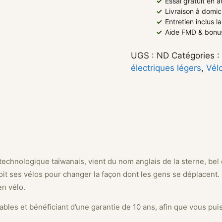
✓
Essai gratuit en 
✓
Livraison à domic
✓
Entretien inclus 
✓
Aide FMD & bonus
UGS :
ND
Catégories :
électriques légers
,
Vél
 technologique taïwanais, vient du nom anglais de la sterne, bel 
it ses vélos pour changer la façon dont les gens se déplacent
en vélo.
ables et bénéficiant d’une garantie de 10 ans, afin que vous pui