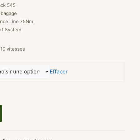
ack 545
e-bagage
ance Line 75Nm
rt System
10 vitesses
Effacer
il électrique TERN HSD P10