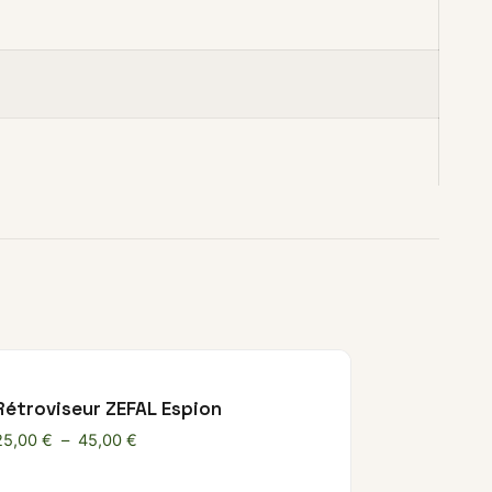
Rétroviseur ZEFAL Espion
Plage de prix : 25,00 € à 45,00 €
25,00
€
–
45,00
€