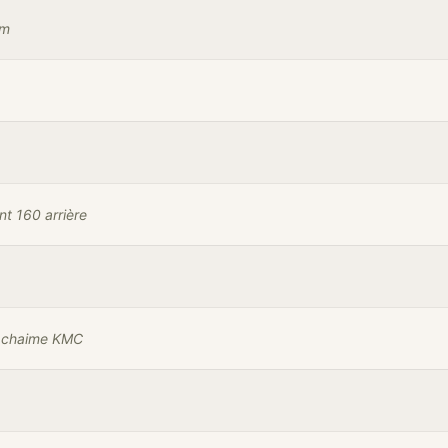
mm
t 160 arrière
, chaime KMC