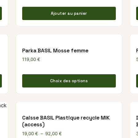
Ce produit a plusieurs variations. Les options peuvent 
Ajouter au panier
Parka BASIL Mosse femme
119,00
€
Ce produi
Choix des options
Caisse BASIL Plastique recycle MIK
(access)
Plage de prix : 19,00 € à 92,00 €
19,00
€
–
92,00
€