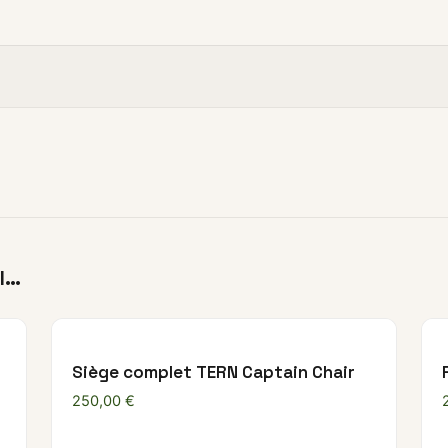
I…
Siège complet TERN Captain Chair
250,00
€
0 € à 289,00 €