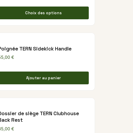
être choisies sur la page du produit
Ce produit a plusi
Choix des options
Poignée TERN Sidekick Handle
55,00
€
t a plusieurs variations. Les options peuvent être chois
Ajouter au panier
Dossier de siège TERN Clubhouse
Back Rest
35,00
€