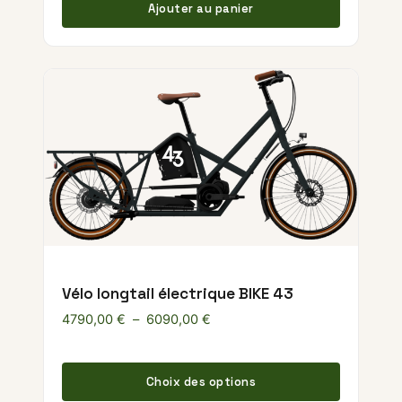
Ajouter au panier
Vélo longtail électrique BIKE 43
Plage de prix : 4790,00 € à 60
4790,00
€
–
6090,00
€
Ce produ
Choix des options