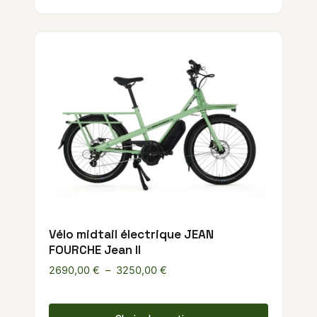
Vélo midtail électrique JEAN
FOURCHE Jean II
Plage de prix : 2690,00 € à 32
2690,00
€
–
3250,00
€
Ce produ