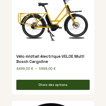
Vélo midtail électrique VELOE Multi
Bosch Cargoline
Plage de prix : 4499,00 € à 59
4499,00
€
–
5999,00
€
Ce produ
Choix des options