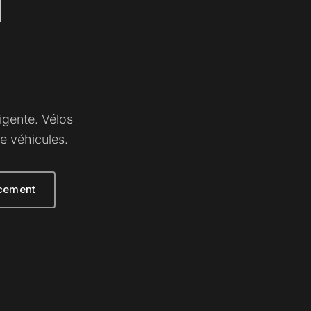
igente. Vélos
e véhicules.
ncement