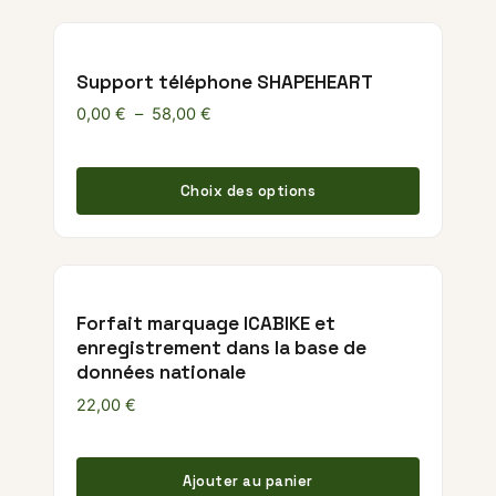
Support téléphone SHAPEHEART
Plage de prix : 0,00 € à 58,00 €
0,00
€
–
58,00
€
Ce produ
Choix des options
Forfait marquage ICABIKE et
enregistrement dans la base de
données nationale
22,00
€
Ajouter au panier