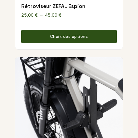
Rétroviseur ZEFAL Espion
Plage de prix : 25,00 € à 45,00 €
25,00
€
–
45,00
€
Ce produ
Choix des options