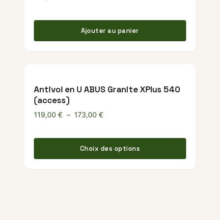
Ajouter au panier
Antivol en U ABUS Granite XPlus 540
(access)
Plage de prix : 119,00 € à 173,00 €
119,00
€
–
173,00
€
Ce produ
Choix des options