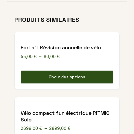
PRODUITS SIMILAIRES
Forfait Révision annuelle de vélo
Plage de prix : 55,00 € à 80,00 €
55,00
€
–
80,00
€
Ce produ
Choix des options
Vélo compact fun électrique RITMIC
Solo
Plage de prix : 2699,00 € à 28
2699,00
€
–
2899,00
€