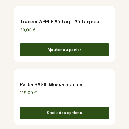
Tracker APPLE AirTag - AirTag seul
39,00
€
Ajouter au panier
Parka BASIL Mosse homme
119,00
€
Ce produ
Choix des options