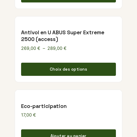
Antivol en U ABUS Super Extreme
2500 (access)
Plage de prix : 269,00 € à 289,00
269,00
€
–
289,00
€
Ce produ
Choix des options
Eco-participation
17,00
€
Ajouter au panier