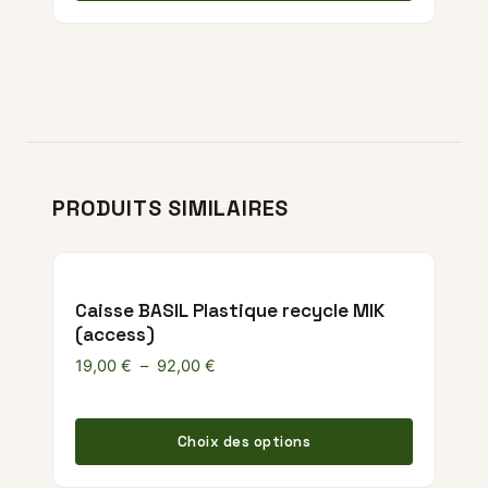
PRODUITS SIMILAIRES
Caisse BASIL Plastique recycle MIK
(access)
Plage de prix : 19,00 € à 92,00 €
19,00
€
–
92,00
€
Ce produ
Choix des options