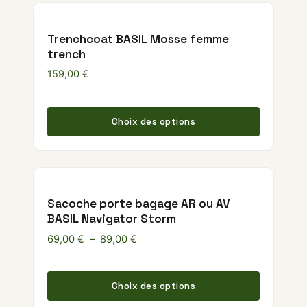
Trenchcoat BASIL Mosse femme
trench
159,00
€
Ce produ
Choix des options
Sacoche porte bagage AR ou AV
BASIL Navigator Storm
Plage de prix : 69,00 € à 89,00 €
69,00
€
–
89,00
€
Ce produ
Choix des options