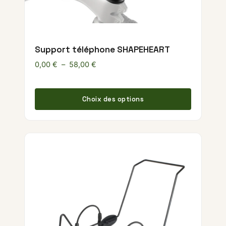
Support téléphone SHAPEHEART
Plage de prix : 0,00 € à 58,00 €
0,00
€
–
58,00
€
Ce produ
Choix des options