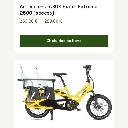
Antivol en U ABUS Super Extreme
2500 (access)
Plage de prix : 269,00 € à 289,00
269,00
€
–
289,00
€
Ce produ
Choix des options