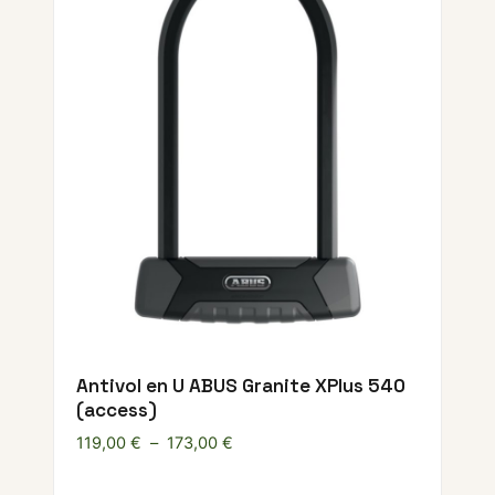
Antivol en U ABUS Granite XPlus 540
(access)
Plage de prix : 119,00 € à 173,00 €
119,00
€
–
173,00
€
Ce produ