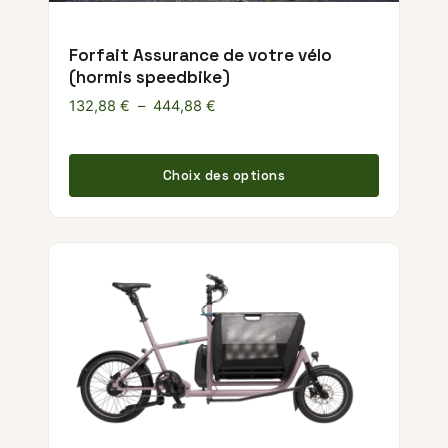
Forfait Assurance de votre vélo
(hormis speedbike)
Plage de prix : 132,88 € à 444,88 
132,88
€
–
444,88
€
Ce produ
Choix des options