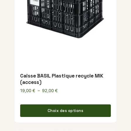
Caisse BASIL Plastique recycle MIK
(access)
Plage de prix : 19,00 € à 92,00 €
19,00
€
–
92,00
€
Ce produ
Choix des options