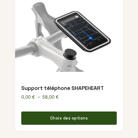
Support téléphone SHAPEHEART
Plage de prix : 0,00 € à 58,00 €
0,00
€
–
58,00
€
Ce produ
Choix des options