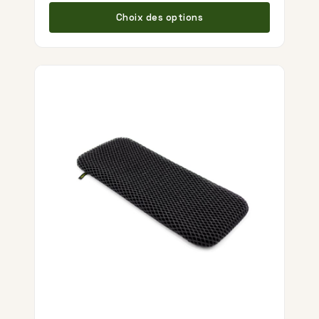
Ce produ
Choix des options