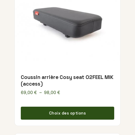
Coussin arrière Cosy seat O2FEEL MIK
(access)
Plage de prix : 69,00 € à 98,00 €
69,00
€
–
98,00
€
Ce produ
Choix des options