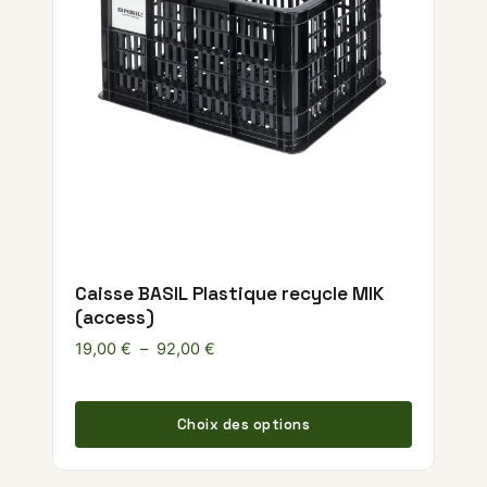
Caisse BASIL Plastique recycle MIK
(access)
Plage de prix : 19,00 € à 92,00 €
19,00
€
–
92,00
€
Ce produ
Choix des options