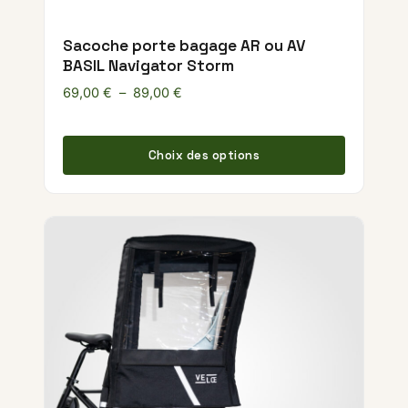
Sacoche porte bagage AR ou AV
BASIL Navigator Storm
Plage de prix : 69,00 € à 89,00 €
69,00
€
–
89,00
€
Ce produ
Choix des options