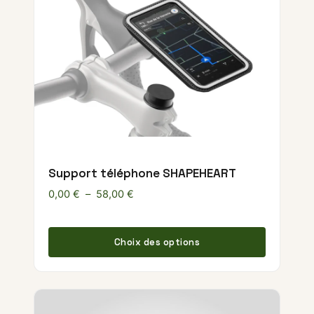
Support téléphone SHAPEHEART
Plage de prix : 0,00 € à 58,00 €
0,00
€
–
58,00
€
Ce produ
Choix des options