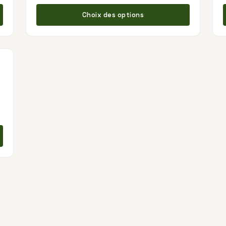
Ce produit a plusieurs variations. Les options peuvent 
Ce produi
Choix des options