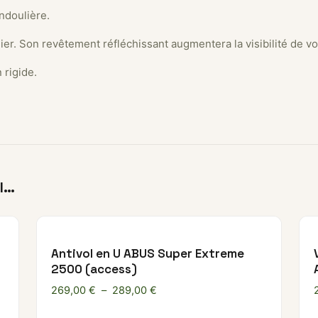
ndoulière.
er. Son revêtement réfléchissant augmentera la visibilité de vot
 rigide.
I…
Antivol en U ABUS Super Extreme
2500 (access)
€ à 173,00 €
Plage de prix : 269,00 € à 289,00
269,00
€
–
289,00
€