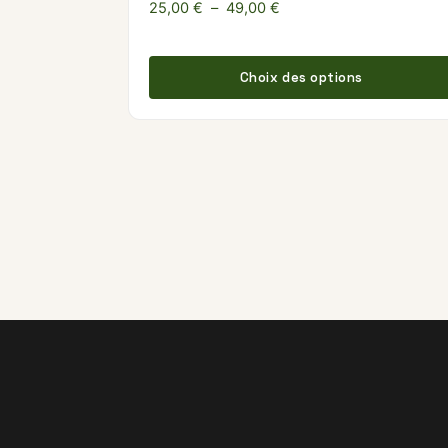
Plage de prix : 25,00 € à
25,00
€
–
49,00
€
Choix des options