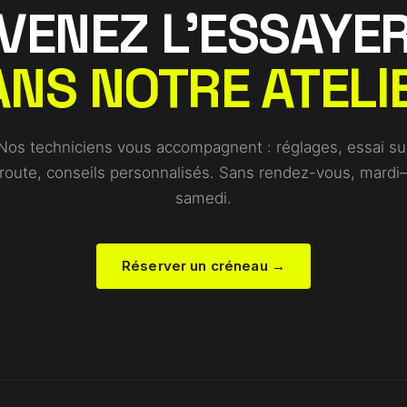
VENEZ L'ESSAYE
NS NOTRE ATELI
Nos techniciens vous accompagnent : réglages, essai su
route, conseils personnalisés. Sans rendez-vous, mardi
samedi.
Réserver un créneau →