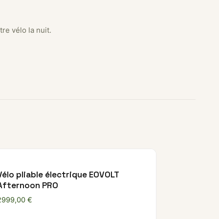
re vélo la nuit.
Vélo pliable électrique EOVOLT
Afternoon PRO
 €
2999,00
€