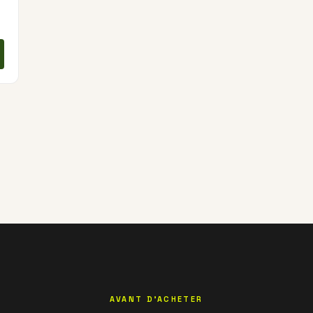
 49,00 €
Ce produit a plusieurs variations. Les options peuvent 
AVANT D'ACHETER