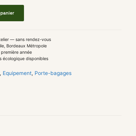
er KlickFix pour JEAN FOURCHE
 panier
atelier — sans rendez-vous
ile, Bordeaux Métropole
la première année
 écologique disponibles
,
Equipement
,
Porte-bagages