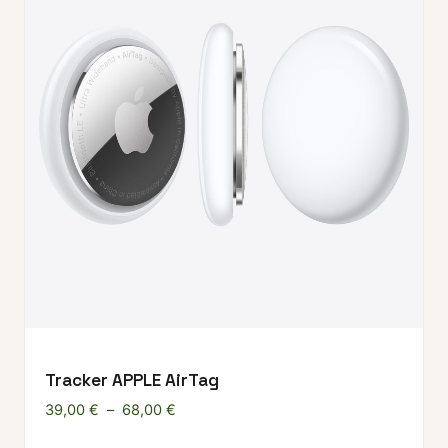
Tracker APPLE AirTag
Plage de prix : 39,00 € à 68,00 €
39,00
€
–
68,00
€