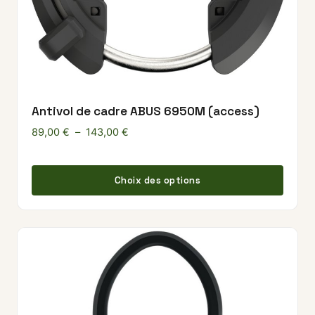
Antivol de cadre ABUS 6950M (access)
Plage de prix : 89,00 € à 143,00 €
89,00
€
–
143,00
€
Ce pr
Choix des options