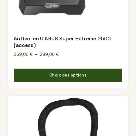
Antivol en U ABUS Super Extreme 2500
(access)
Plage de prix : 269,00 € à 289,00 €
269,00
€
–
289,00
€
Ce pr
Choix des options