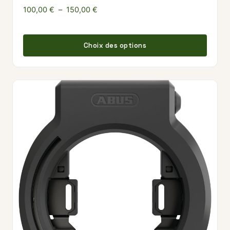
Plage de prix : 100,00 € à 150,00 €
100,00
€
–
150,00
€
Ce pr
Choix des options