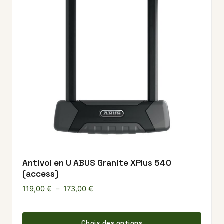
Antivol en U ABUS Granite XPlus 540
(access)
Plage de prix : 119,00 € à 173,00 €
119,00
€
–
173,00
€
Ce pr
Choix des options