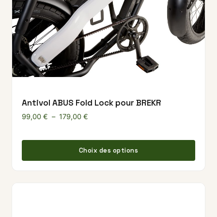
Antivol ABUS Fold Lock pour BREKR
Plage de prix : 99,00 € à 179,00 €
99,00
€
–
179,00
€
Ce pr
Choix des options