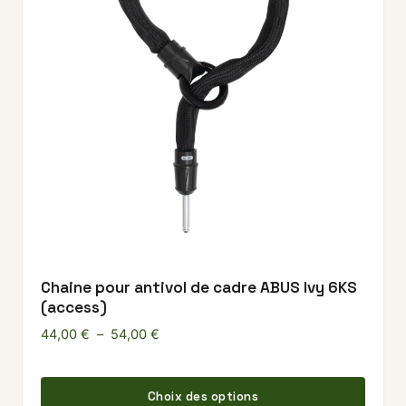
Chaine pour antivol de cadre ABUS Ivy 6KS
(access)
Plage de prix : 44,00 € à 54,00 €
44,00
€
–
54,00
€
Ce pr
Choix des options